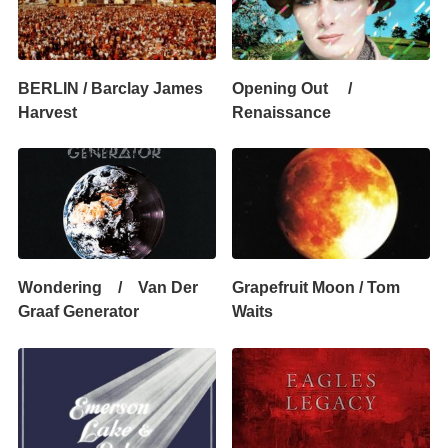
BERLIN / Barclay James
Opening Out /
Harvest
Renaissance
Wondering / Van Der
Grapefruit Moon / Tom
Graaf Generator
Waits