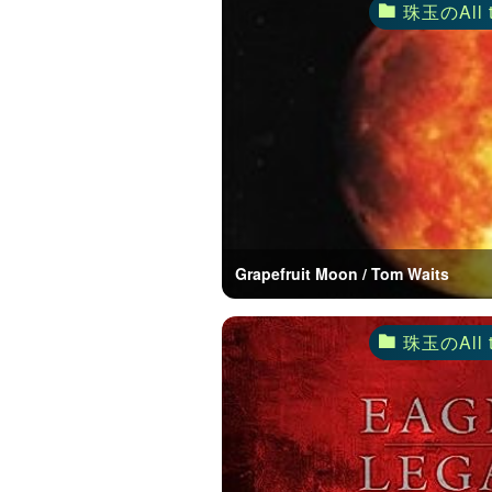
珠玉のAll 
Grapefruit Moon / Tom Waits
珠玉のAll 