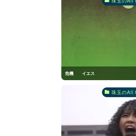
珠玉のAll 
危機 イエス
珠玉のAll 