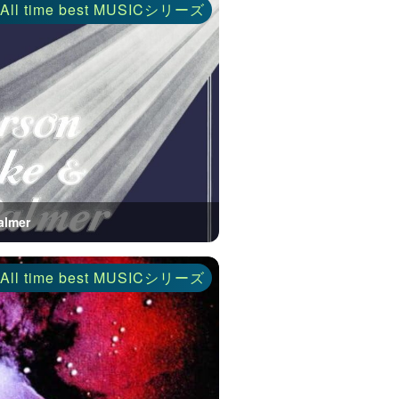
ll time best MUSICシリーズ
almer
ll time best MUSICシリーズ