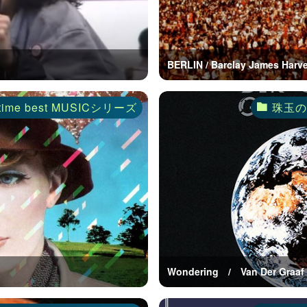
BERLIN / Barclay James Harv
time best MUSICシリーズ
珠玉のA
Wondering / Van Der Graa