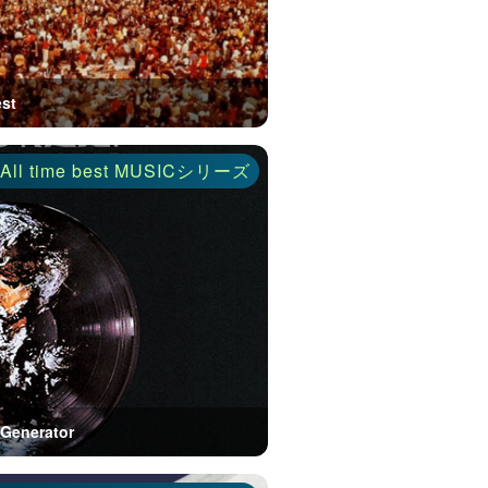
est
ll time best MUSICシリーズ
f Generator