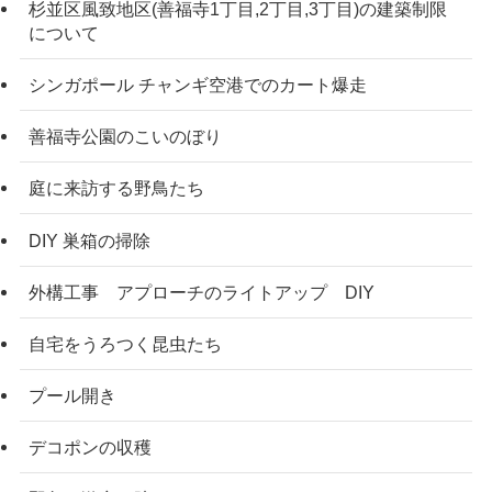
杉並区風致地区(善福寺1丁目,2丁目,3丁目)の建築制限
について
シンガポール チャンギ空港でのカート爆走
善福寺公園のこいのぼり
庭に来訪する野鳥たち
DIY 巣箱の掃除
外構工事 アプローチのライトアップ DIY
自宅をうろつく昆虫たち
プール開き
デコポンの収穫