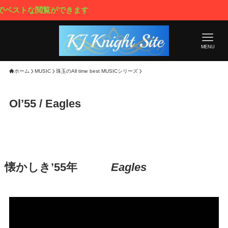
ストな閲覧ができます
MENU
ホーム
MUSIC
珠玉のAll time best MUSICシリーズ
Ol’55 / Eagles
懐かしき’55年
Eagles