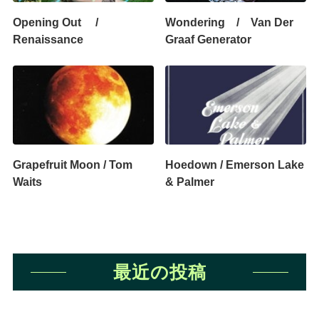
Opening Out /
Wondering / Van Der
Renaissance
Graaf Generator
Grapefruit Moon / Tom
Hoedown / Emerson Lake
Waits
& Palmer
最近の投稿