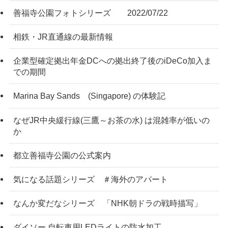
善福寺公園フォトシリーズ 2022/07/22
相鉄・JR直通線の最新情報
企業型確定拠出年金DCへの拠出終了後のiDeCo加入ま
での期間
Marina Bay Sands (Singapore) の体験記
なぜJR中央緩行線(三鷹～お茶の水) は混雑率が低いの
か
都立善福寺公園の公式案内
気になる話題シリーズ ＃海外のアパート
なんか変だなシリーズ 「NHK朝ドラの戦時描写」
ダイソー 自転車用LEDライトの防水加工