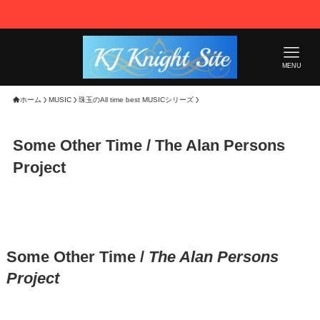
MENU
ホーム
MUSIC
珠玉のAll time best MUSICシリーズ
Some Other Time / The Alan Persons
Project
Some Other Time /
The Alan Persons
Project