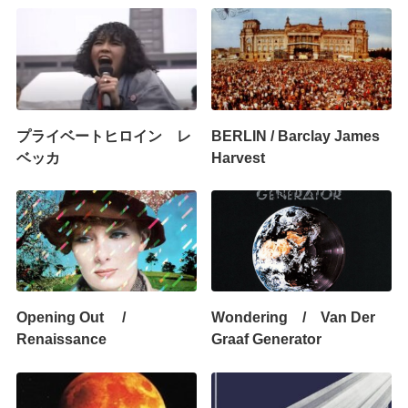
プライベートヒロイン レ
BERLIN / Barclay James
ベッカ
Harvest
Opening Out /
Wondering / Van Der
Renaissance
Graaf Generator