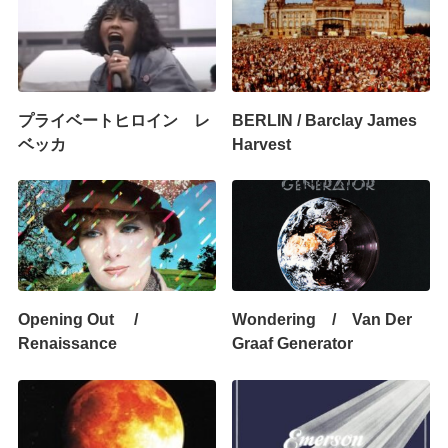
プライベートヒロイン レ
BERLIN / Barclay James
ベッカ
Harvest
Opening Out /
Wondering / Van Der
Renaissance
Graaf Generator