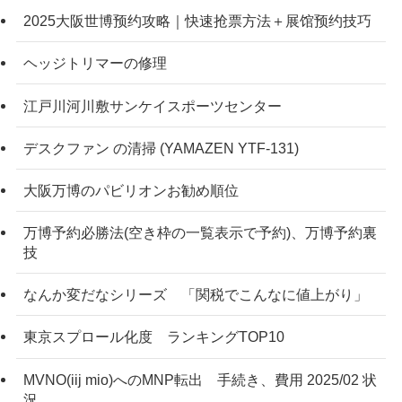
2025大阪世博预约攻略｜快速抢票方法＋展馆预约技巧
ヘッジトリマーの修理
江戸川河川敷サンケイスポーツセンター
デスクファン の清掃 (YAMAZEN YTF-131)
大阪万博のパビリオンお勧め順位
万博予約必勝法(空き枠の一覧表示で予約)、万博予約裏
技
なんか変だなシリーズ 「関税でこんなに値上がり」
東京スプロール化度 ランキングTOP10
MVNO(iij mio)へのMNP転出 手続き、費用 2025/02 状
況