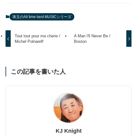
珠玉のAll time best MUSICシリーズ
Tout tout pour ma cherie /
A Man I'll Never Be /
Michel Polnareff
Boston
この記事を書いた人
KJ Knight