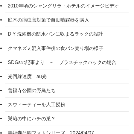
2010年頃のシャングリラ・ホテルのイメージビデオ
庭木の病虫害対策で自動噴霧器を購入
DIY 洗濯機の防水パンに収まるラックの設計
クマネズミ混入事件後の食パン売り場の様子
SDGsの記事より ～ プラスチックバックの場合
光回線速度 au光
善福寺公園の野鳥たち
スウィーティーを人工授粉
巣箱の中にハチの巣？
善福寺公園フォトシリーズ 2024/04/07