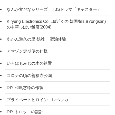
なんか変だなシリーズ TBSドラマ「キャスター」
Kiryung Electronics Co.,Ltd近くの 韓国/龍山(Yongsan)
の中華っぽい飯店(2004)
あかん遊久の里 鶴雅 宿泊体験
アマゾン定期便の仕様
いろはもみじの木の処置
コロナの頃の善福寺公園
DIY 和風窓枠の作製
プライベートヒロイン レベッカ
DIY トロッコの設計