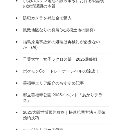
小児のボタン電池の誤飲事故における製品側
の対策課題の本質
防犯カメラを補助金で購入
風致地区なりの発展(大規模土地の開発)
福島原発事故炉の処理は再検討が必要なの
か (AI)
千葉大学 女子ラクロス部 2025最終戦
ポケモンGo トレーナーレベル80達成！
善福寺エリア紹介のおすすめ記事
都立善福寺公園 2025イベント「あかりテラ
ス」
2025大阪世博预约攻略｜快速抢票方法＋展馆
预约技巧
ヘッジトリマーの修理