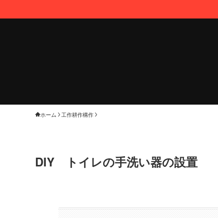
本ブロ
ホーム
工作耕作構作
DIY トイレの手洗い器の設置