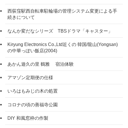
西荻窪駅西自転車駐輪場の管理システム変更による手
続きについて
なんか変だなシリーズ TBSドラマ「キャスター」
Kiryung Electronics Co.,Ltd近くの 韓国/龍山(Yongsan)
の中華っぽい飯店(2004)
あかん遊久の里 鶴雅 宿泊体験
アマゾン定期便の仕様
いろはもみじの木の処置
コロナの頃の善福寺公園
DIY 和風窓枠の作製