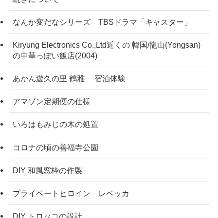
なんか変だなシリーズ TBSドラマ「キャスター」
Kiryung Electronics Co.,Ltd近くの 韓国/龍山(Yongsan)
の中華っぽい飯店(2004)
あかん遊久の里 鶴雅 宿泊体験
アマゾン定期便の仕様
いろはもみじの木の処置
コロナの頃の善福寺公園
DIY 和風窓枠の作製
プライベートヒロイン レベッカ
DIY トロッコの設計