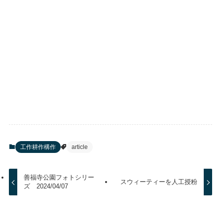
工作耕作構作
article
善福寺公園フォトシリー
スウィーティーを人工授粉
ズ 2024/04/07