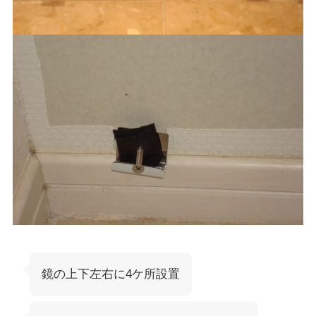
鏡の上下左右に4ケ所設置