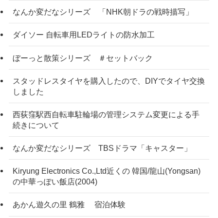
なんか変だなシリーズ 「NHK朝ドラの戦時描写」
ダイソー 自転車用LEDライトの防水加工
ぼーっと散策シリーズ ＃セットバック
スタッドレスタイヤを購入したので、DIYでタイヤ交換
しました
西荻窪駅西自転車駐輪場の管理システム変更による手
続きについて
なんか変だなシリーズ TBSドラマ「キャスター」
Kiryung Electronics Co.,Ltd近くの 韓国/龍山(Yongsan)
の中華っぽい飯店(2004)
あかん遊久の里 鶴雅 宿泊体験