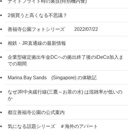
ナイトフライト時の裏技(特別機内食)
2個買うと高くなる不思議？
善福寺公園フォトシリーズ 2022/07/22
相鉄・JR直通線の最新情報
企業型確定拠出年金DCへの拠出終了後のiDeCo加入ま
での期間
Marina Bay Sands (Singapore) の体験記
なぜJR中央緩行線(三鷹～お茶の水) は混雑率が低いの
か
都立善福寺公園の公式案内
気になる話題シリーズ ＃海外のアパート