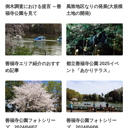
倒木調査における提言 ～善
風致地区なりの発展(大規模
福寺公園を見て
土地の開発)
善福寺エリア紹介のおすす
都立善福寺公園 2025イベ
め記事
ント「あかりテラス」
善福寺公園フォトシリー
善福寺公園フォトシリー
ズ 2024/04/07
ズ 2024/04/06