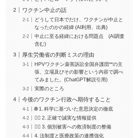
ワクチン中止の話
どうして日本でだけ、ワクチンが中止と
なったのかの経緯 (AI利用、出典)
中止に至る経緯における問題点 (AI調査
含む)
厚生労働省の判断ミスの理由
HPVワクチン薬害訴訟全国弁護団**の主
張、立場及びその影響という内容で調べ
てみました。(ChatGPT解説引用)
実際のところ
今後のワクチン行政へ期待すること
🌐 1. 科学に基づいた意思決定の徹底
🧑‍⚕️ 2. 正確で誠実な情報提供
🧘‍♀️ 3. 個別被害への救済制度の整備
4. 法制度と医療政策の連携強化