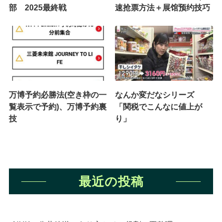
部 2025最終戦
速抢票方法＋展馆预约技巧
万博予約必勝法(空き枠の一
なんか変だなシリーズ
覧表示で予約)、万博予約裏
「関税でこんなに値上が
技
り」
最近の投稿