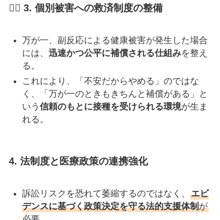
🧘‍♀️ 3.
個別被害への救済制度の整備
万が一、副反応による健康被害が発生した場合
には、
迅速かつ公平に補償される仕組み
を整え
る。
これにより、「不安だからやめる」のではな
く、「万が一のときもきちんと補償がある」と
いう
信頼のもとに接種を受けられる環境
が生ま
れる。
4.
法制度と医療政策の連携強化
訴訟リスクを恐れて萎縮するのではなく、
エビ
デンスに基づく政策決定を守る法的支援体制
が
必要。