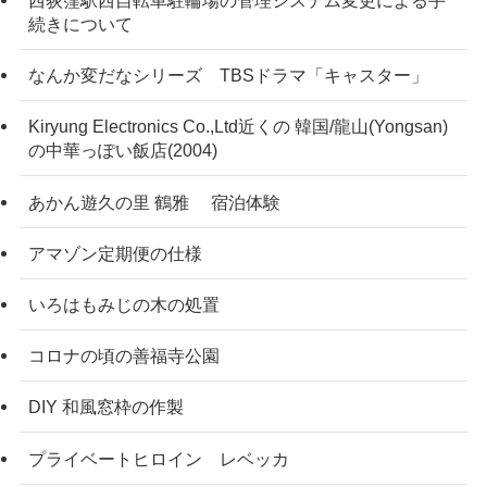
西荻窪駅西自転車駐輪場の管理システム変更による手
続きについて
なんか変だなシリーズ TBSドラマ「キャスター」
Kiryung Electronics Co.,Ltd近くの 韓国/龍山(Yongsan)
の中華っぽい飯店(2004)
あかん遊久の里 鶴雅 宿泊体験
アマゾン定期便の仕様
いろはもみじの木の処置
コロナの頃の善福寺公園
DIY 和風窓枠の作製
プライベートヒロイン レベッカ