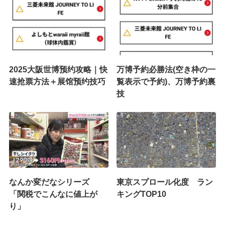
2025大阪世博预约攻略｜快
万博予約必勝法(空き枠の一
速抢票方法＋展馆预约技巧
覧表示で予約)、万博予約裏
技
なんか変だなシリーズ
東京スプロール化度 ラン
「関税でこんなに値上が
キングTOP10
り」