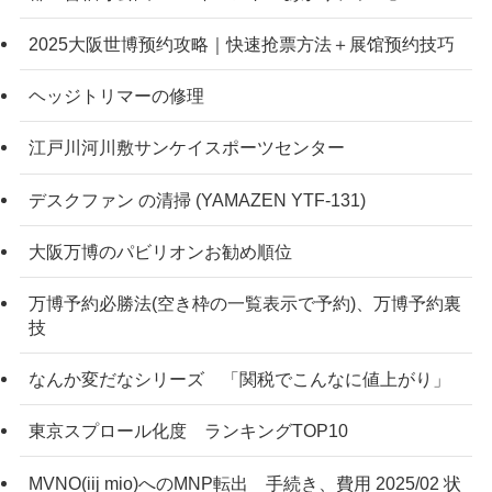
2025大阪世博预约攻略｜快速抢票方法＋展馆预约技巧
ヘッジトリマーの修理
江戸川河川敷サンケイスポーツセンター
デスクファン の清掃 (YAMAZEN YTF-131)
大阪万博のパビリオンお勧め順位
万博予約必勝法(空き枠の一覧表示で予約)、万博予約裏
技
なんか変だなシリーズ 「関税でこんなに値上がり」
東京スプロール化度 ランキングTOP10
MVNO(iij mio)へのMNP転出 手続き、費用 2025/02 状