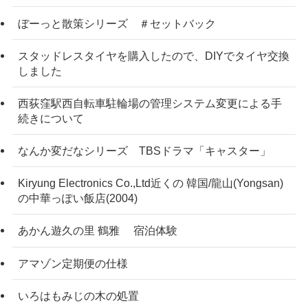
ぼーっと散策シリーズ ＃セットバック
スタッドレスタイヤを購入したので、DIYでタイヤ交換
しました
西荻窪駅西自転車駐輪場の管理システム変更による手
続きについて
なんか変だなシリーズ TBSドラマ「キャスター」
Kiryung Electronics Co.,Ltd近くの 韓国/龍山(Yongsan)
の中華っぽい飯店(2004)
あかん遊久の里 鶴雅 宿泊体験
アマゾン定期便の仕様
いろはもみじの木の処置