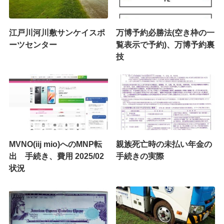
江戸川河川敷サンケイスポ
万博予約必勝法(空き枠の一
ーツセンター
覧表示で予約)、万博予約裏
技
MVNO(iij mio)へのMNP転
親族死亡時の未払い年金の
出 手続き、費用 2025/02
手続きの実際
状況