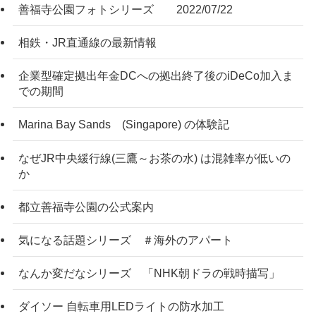
善福寺公園フォトシリーズ 2022/07/22
相鉄・JR直通線の最新情報
企業型確定拠出年金DCへの拠出終了後のiDeCo加入ま
での期間
Marina Bay Sands (Singapore) の体験記
なぜJR中央緩行線(三鷹～お茶の水) は混雑率が低いの
か
都立善福寺公園の公式案内
気になる話題シリーズ ＃海外のアパート
なんか変だなシリーズ 「NHK朝ドラの戦時描写」
ダイソー 自転車用LEDライトの防水加工